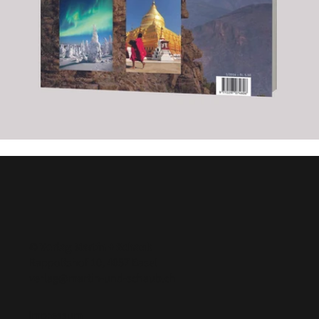
© Verlag Martin + Schaub
Rappoltshof 10, 4057 Basel
verlag@martin-und-schaub.ch
Impressum